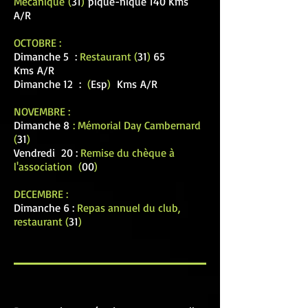
Mécanique
(
31
)
pique-nique 140 Kms
A/R
OCTOBRE :
Dimanche 5 :
Restaurant (
31
)
65
Kms
A/R
Dimanche 12 :
(
Esp
)
Kms
A/R
NOVEMBRE :
Dima
nche 8
: Mémorial Day Cambernard
(
31
)
Vendredi 20 :
Remise du chèque à
l'association (
00
)
DECEMBRE :
Dimanche 6 :
Repas annuel du club,
restaurant (
31
)