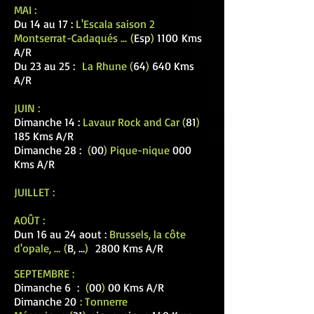
MAI :
Du 14 au 17 :
L'Escala saison 2
Montserrat-Cadaqués ...
(
Esp
)
1100
Kms
A/R
Du 23 au 25 :
La Rhune (
64
)
640 Kms
A/R
JUIN :
Dimanche 14 :
Lavaur Rock and Car (
81
)
185 Kms A/R
Dimanche 28 :
(
00
) Pique-nique
000
Kms A/R
JUILLET :
AOÛT :
Dun 16 au 24 aout :
Brussels, la côte
d'opale, …
(
B, …
)
2800 Kms A/R
SEPTEMBRE :
Dimanche 6 :
(
00
)
00 Kms A/R
Dimanche 20
: Tonnerre