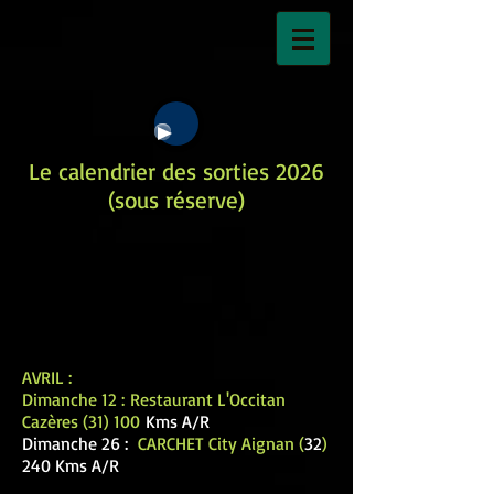
Le calendrier des sorties 2026
(sous réserve)
AVRIL :
Dimanche 12 :
Restaurant L'Occitan
Cazères (31) 100
Kms A/R
Dimanche 26 :
CARCHET City Aignan (
32
)
240 Kms A/R